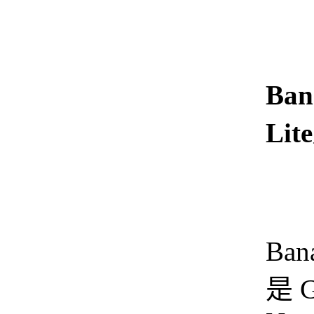
Ban
Li
N
Bana
是 G