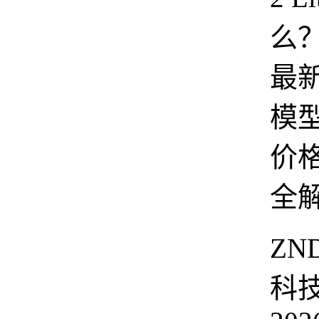
么？
最新
模
价
全
ZN
科