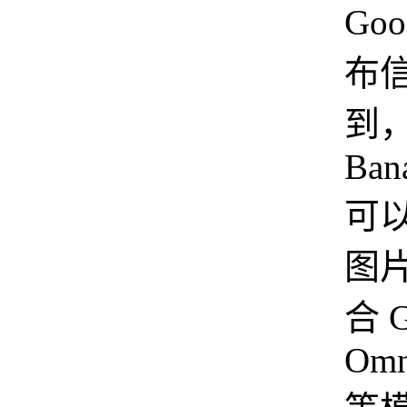
Goo
布
到，
Bana
可
图
合 G
Omn