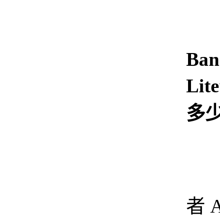
Ban
Li
多少
从
者 