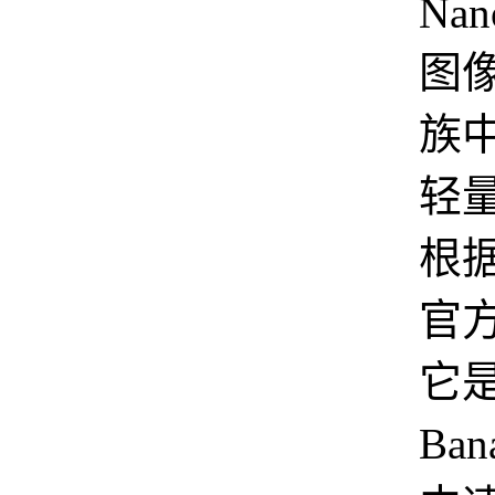
Nan
图
族
轻
根据 
官
它是
Ban