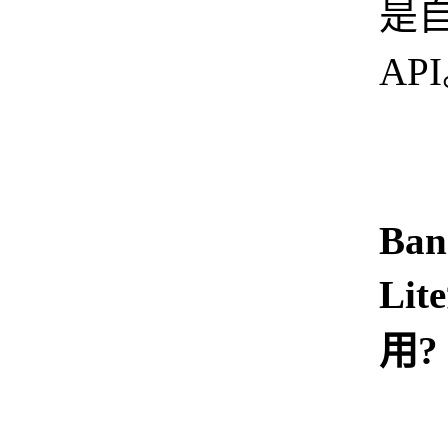
是
AP
Ban
Li
用?