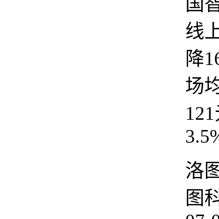
国
线
降1
场
12
3.5
洛
图