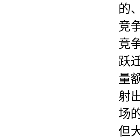
的
竞
竞
跃
量
射
场
但