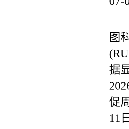
07-
根
图
(R
据
20
促周
11