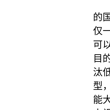
2
的
仅
可
目
汰
型
能