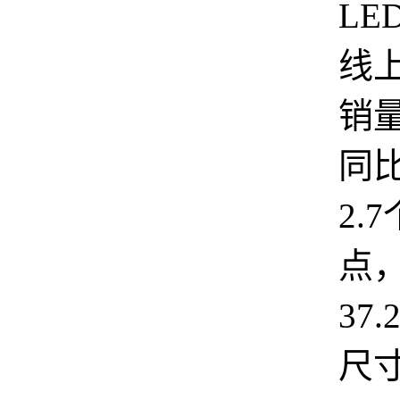
LE
线
销
同
2.
点
37
尺