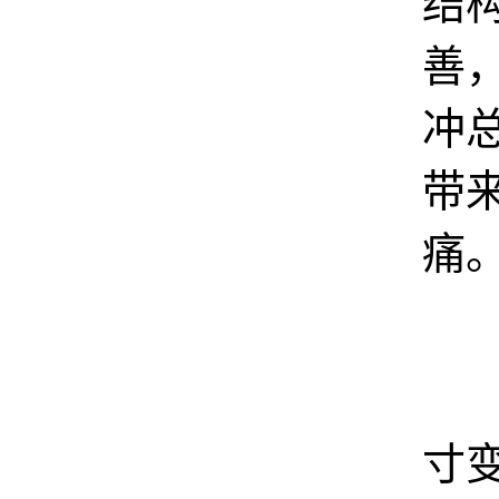
结
善
冲
带
痛
一
寸