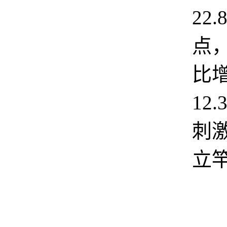
22
点
比
12
刺
立
四