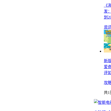
《海
发：
划2
资
新
爱
评
攻
共1