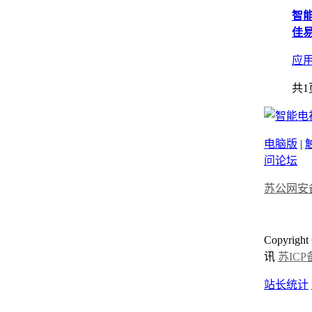
智
佳易
应
共1
电脑版
|
问论坛
苏公网安备3
Copyrigh
讯
苏ICP备
站长统计