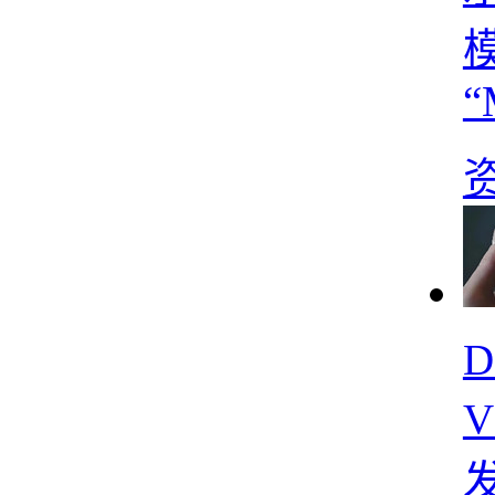
“
D
V