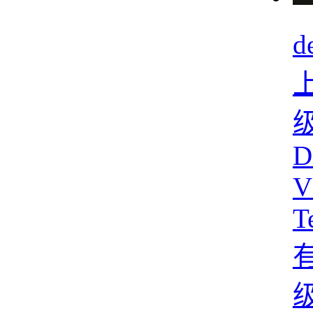
d
D
V
T