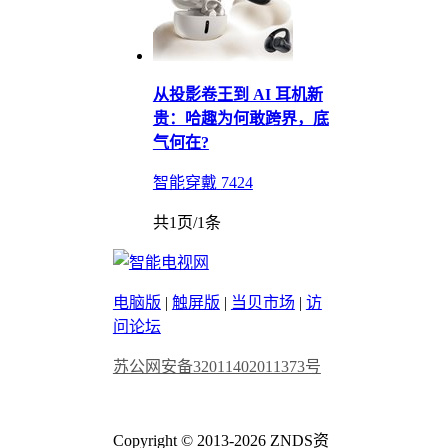
从投影卷王到 AI 耳机新
贵：哈趣为何敢跨界，底
气何在?
智能穿戴
7424
共1页/1条
电脑版
|
触屏版
|
当贝市场
|
访
问论坛
苏公网安备32011402011373号
Copyright © 2013-2026 ZNDS资