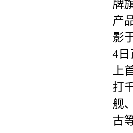
牌
产
影
4
上
打
舰
古