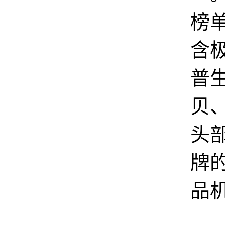
榜
含
普
贝
头
牌
品