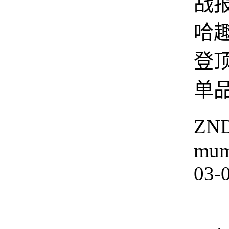
战
哈趣
登
单品
ZN
mu
03-
3