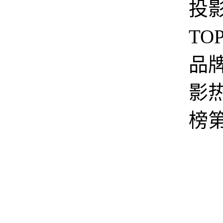
投
TO
品
影
榜
据