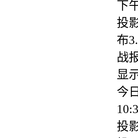
下
投
布3
战
显
今
10
投影