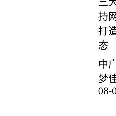
三
持
打
态
中
梦
08-
8