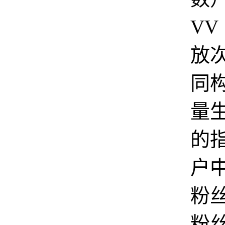
V
放
同
量
的
户
粉
粉