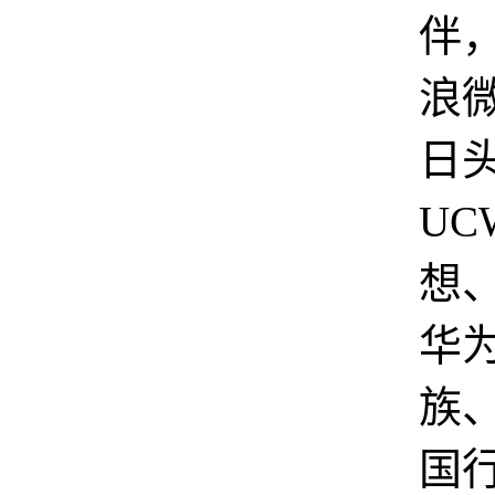
伴
浪
日
UC
想
华
族
国