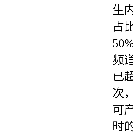
生
占
50
频
已超
次
可产
时