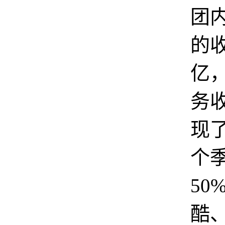
团
的
亿
务
现
个
50
酷