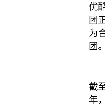
优
团
为
团
据
截至
年