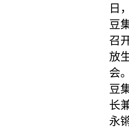
日
豆
召
放
会
豆
长兼
永