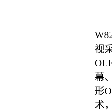
W8
视
OL
幕
形O
术