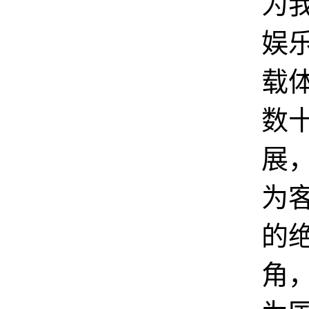
为
娱
载
数
展
为
的
角