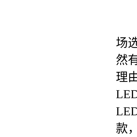
能
场
然
理由
LE
LE
款