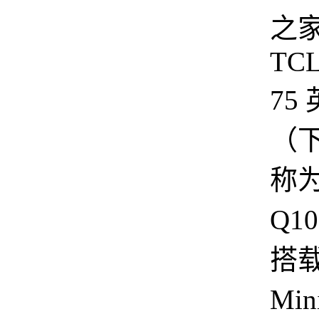
之
TCL
75
（
称为
Q1
搭
Min