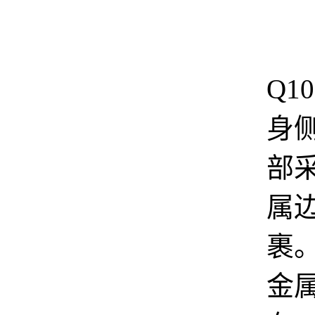
T
Q1
身
部
属
裹
金