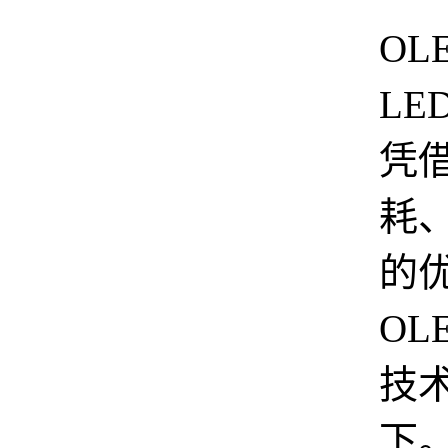
OL
LE
凭
耗
的
OL
技
下