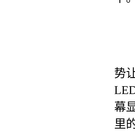
种
势让
LE
幕
里