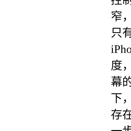
窄
只
iPh
度
幕
下
存
一