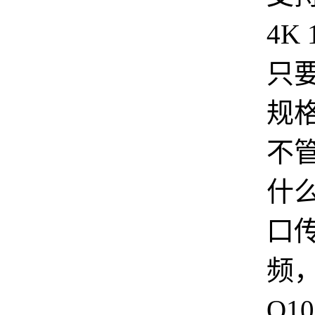
4K 
只
规
不
什
口
频，
Q1