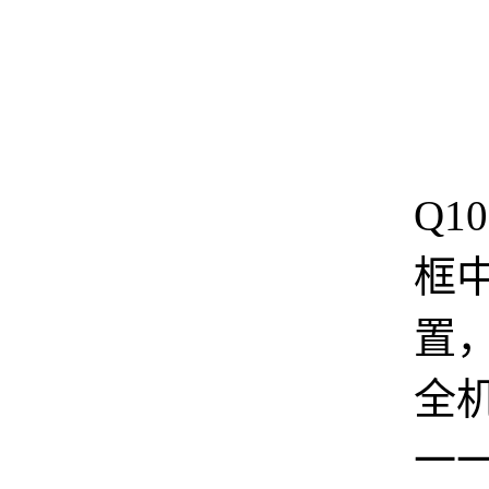
T
Q1
框
置
全
一