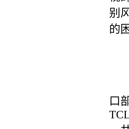
别
的
拓
口
TCL