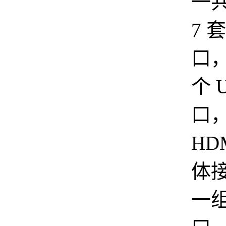
一
7 
口
个 
口
HD
体
一组