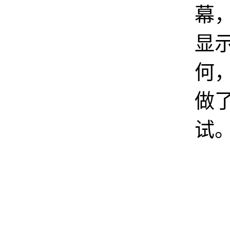
幕
显
何，
做
试