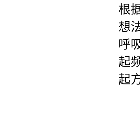
根
想
呼
起
起
T